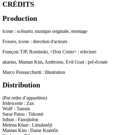
CRÉDITS
Production
icoste : scénario, musique originale, montage
Foxees, icoste : direction d'acteurs
François TJP, Rominski, =Don Cristo= : relecture
akarius, Maman Kim, Ambroise, Evil Goat : pré-écoute
Marco Pennacchietti : Illustration
Distribution
(Par ordre d’apparition)
Iridescente : Zax
WolF : Tanom
Sœur Patou : Tshomè
Isthun : Fanojiolon
Melena Khan : Limalanèji
Maman Kim : Dame Ktamôn